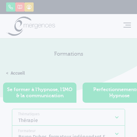
Panneau de gestion des cookies
Appeler
Catalogue
Mon compte
Emerg
Formations
Accueil
Formations
Se former à l'hypnose, l'IMO
Perfectionnement
& la communication
Hypnose
Thématiques
Thérapie
Formateur
Bruno Dubos, formateur indépendant Emergences