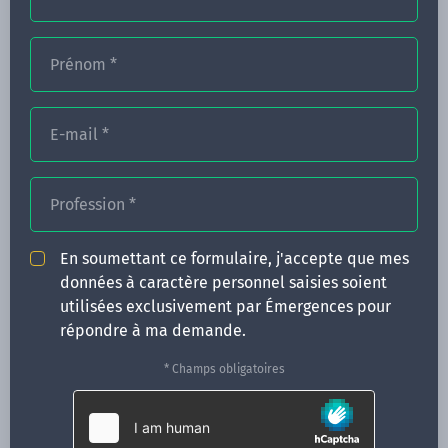
Prénom
*
FORMATIONS
NOS FORMATEURS
E-mail
*
CONGRÈS
Profession
*
ACTUALITÉS
INFOS PRATIQUES
En soumettant ce formulaire, j'accepte que mes
données à caractère personnel saisies soient
Qui sommes-nous ?
utilisées exclusivement par Émergences pour
CONTACT
répondre à ma demande.
35 boulevard Solférino
* Champs obligatoires
35000 Rennes
02 99 05 25 47