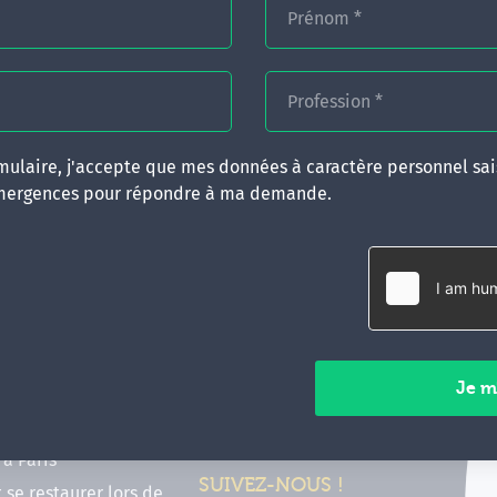
Prénom
*
Profession
*
ulaire, j'accepte que mes données à caractère personnel sais
mergences pour répondre à ma demande.
RATIQUES
CONTACT
inancer ma formation
35 boulevard Solférino
 (FIF PL, CPF, DPC)
35000 Rennes
e foire aux questions
02 99 05 25 47
tions en hypnose
Contactez-nous
ours de formation en
vec Emergences
Paiements sécurisés
former à Émergences à
à Paris
SUIVEZ-NOUS !
t se restaurer lors de