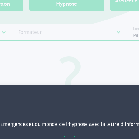
Ateliers d
tion
Hypnose
Lie
Formateur
Pa
Aucune formation ne correspond 
votre recherche.
ous pouvez renouveler votre requête en élargissant vos critère
d'Emergences et du monde de l'hypnose avec la lettre d'inform