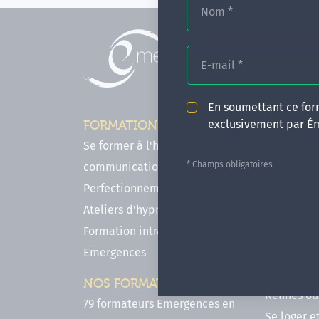
Nom
*
E-mail
*
En soumettant ce form
exclusivement par É
FORMATIONS
INFOS P
Se former à l'hypnose, l'IMO & la
Comment f
* Champs obligatoires
communication
en hypnose
Perfectionnements en Hypnose
FAQ - Notr
Ateliers d'hypnose en ligne
des forma
Formation intra-établissement
Votre parc
Emergences
Hypnose a
Venir se 
NOS FORMATEURS
Rennes ou 
79 formateurs Emergences en
Se loger e