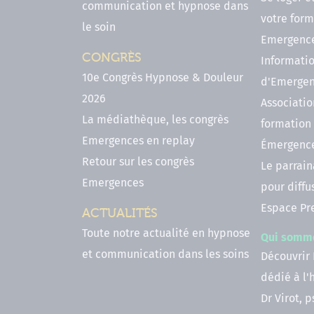
communication et hypnose dans
votre form
le soin
Emergenc
CONGRÈS
Informatio
10e Congrès Hypnose & Douleur
d'Emerge
2026
Associatio
La médiathèque, les congrès
formation
Emergences en replay
Émergenc
Retour sur les congrès
Le parrai
Emergences
pour diffu
Espace Pr
ACTUALITÉS
Toute notre actualité en hypnose
Qui somm
et communication dans les soins
Découvrir
dédié à l
Dr Virot, 