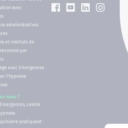
ation avec
es
ns administratives
nces
ns et instituts de
 reconnus par
es
nage avec Emergences
ser l'hypnose
esse
es-nous ?
 Émergences, centre
'hypnose
psychiatre pratiquant