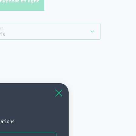
'hypnose en ligne
ux
ris
à
s.
ations.