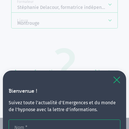
Formateur
Stéphanie Delacour, formatrice indépendante Emer
Lieux
Montrouge
Aucune formation ne correspond à votre
recherche.
Vous pouvez renouveler votre requête en élargissant
Bienvenue !
vos critères.
Suivez toute l'actualité d'Emergences et du monde
de l'hypnose avec la lettre d'informations.
Nom
*