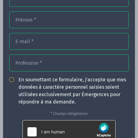
Prénom
*
FORMATIONS
E-mail
*
NOS FORMATEURS
CONGRÈS
Profession
*
ACTUALITÉS
En soumettant ce formulaire, j'accepte que mes
INFOS PRATIQUES
données à caractère personnel saisies soient
utilisées exclusivement par Émergences pour
Qui sommes-nous ?
répondre à ma demande.
CONTACT
* Champs obligatoires
35 boulevard Solférino
35000 Rennes
02 99 05 25 47