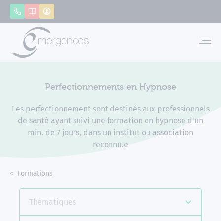
Panneau de gestion des cookies
Appeler
Catalogue
Mon compte
Emerg
Perfectionnements en Hypnose
Les perfectionnement sont destinés aux professionnels
de santé ayant suivi une formation en hypnose d'un
min. de 7 jours, dans un institut ou association
reconnu.e
Accueil
Formations
Perfectionnements en Hypnose
Thématiques