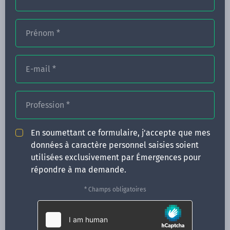
Prénom
*
FORMATIONS
E-mail
*
NOS FORMATEURS
CONGRÈS
Profession
*
ACTUALITÉS
En soumettant ce formulaire, j'accepte que mes
INFOS PRATIQUES
données à caractère personnel saisies soient
utilisées exclusivement par Émergences pour
Qui sommes-nous ?
répondre à ma demande.
CONTACT
* Champs obligatoires
35 boulevard Solférino
35000 Rennes
02 99 05 25 47