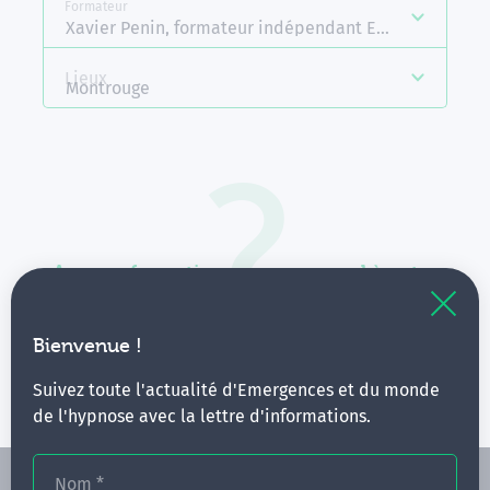
Formateur
Xavier Penin, formateur indépendant Emergences
Lieux
Montrouge
Aucune formation ne correspond à votre
recherche.
Vous pouvez renouveler votre requête en élargissant
Bienvenue !
vos critères.
Suivez toute l'actualité d'Emergences et du monde
de l'hypnose avec la lettre d'informations.
Nom
*