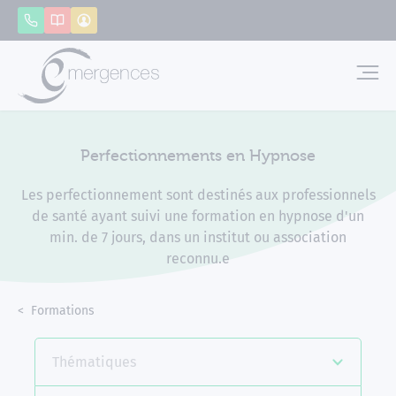
Panneau de gestion des cookies
Appeler
Catalogue
Mon compte
Emerg
Perfectionnements en Hypnose
Les perfectionnement sont destinés aux professionnels
de santé ayant suivi une formation en hypnose d'un
min. de 7 jours, dans un institut ou association
reconnu.e
Accueil
Formations
Perfectionnements en Hypnose
Thématiques