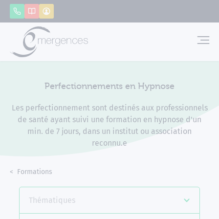
Panneau de gestion des cookies
Appeler
Catalogue
Mon compte
Emerg
Perfectionnements en Hypnose
Les perfectionnement sont destinés aux professionnels
de santé ayant suivi une formation en hypnose d'un
min. de 7 jours, dans un institut ou association
reconnu.e
Accueil
Formations
Perfectionnements en Hypnose
Thématiques