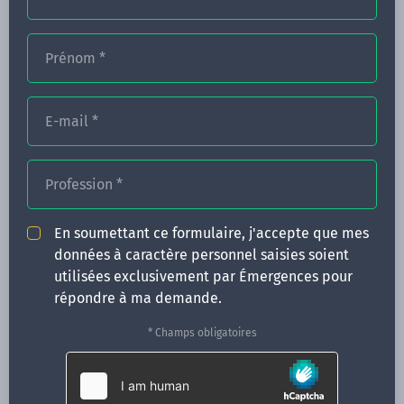
Prénom
*
FORMATIONS
E-mail
*
NOS FORMATEURS
CONGRÈS
Profession
*
ACTUALITÉS
En soumettant ce formulaire, j'accepte que mes
INFOS PRATIQUES
données à caractère personnel saisies soient
utilisées exclusivement par Émergences pour
Qui sommes-nous ?
répondre à ma demande.
CONTACT
* Champs obligatoires
35 boulevard Solférino
35000 Rennes
02 99 05 25 47