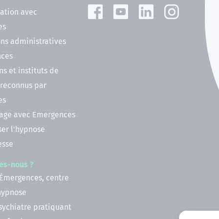
ation avec
es
ns administratives
nces
ns et instituts de
 reconnus par
es
nage avec Emergences
ser l'hypnose
esse
es-nous ?
 Émergences, centre
'hypnose
psychiatre pratiquant