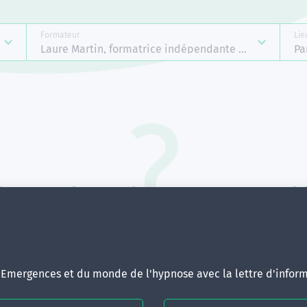
Formateur
Lie
Laure Martin, formatrice indépendante Emergences
Pa
Aucune formation ne correspond 
votre recherche.
ous pouvez renouveler votre requête en élargissant vos critère
d'Emergences et du monde de l'hypnose avec la lettre d'inform