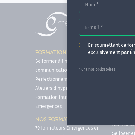
Nom
*
E-mail
*
En soumettant ce form
exclusivement par É
FORMATIONS
INFOS P
Se former à l'hypnose, l'IMO & la
Comment f
* Champs obligatoires
communication
en hypnose
Perfectionnements en Hypnose
FAQ - Notr
Ateliers d'hypnose en ligne
des forma
Formation intra-établissement
Votre parc
Emergences
Hypnose a
Venir se 
NOS FORMATEURS
Rennes ou 
79 formateurs Emergences en
Se loger e