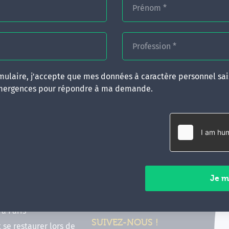
Prénom
*
Profession
*
ulaire, j'accepte que mes données à caractère personnel sais
mergences pour répondre à ma demande.
RATIQUES
CONTACT
inancer ma formation
35 boulevard Solférino
 (FIF PL, CPF, DPC)
35000 Rennes
e foire aux questions
02 99 05 25 47
tions en hypnose
Contactez-nous
ours de formation en
vec Emergences
Paiements sécurisés
former à Émergences à
à Paris
SUIVEZ-NOUS !
t se restaurer lors de