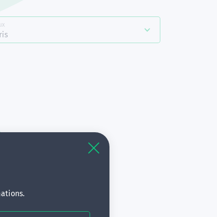
ux
ris
à
s.
ations.