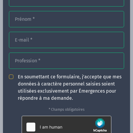
Prénom
*
FORMATIONS
NOS FORMATEURS
E-mail
*
CONGRÈS
Profession
*
ACTUALITÉS
INFOS PRATIQUES
En soumettant ce formulaire, j'accepte que mes
données à caractère personnel saisies soient
Qui sommes-nous ?
utilisées exclusivement par Émergences pour
CONTACT
répondre à ma demande.
35 boulevard Solférino
* Champs obligatoires
35000 Rennes
02 99 05 25 47