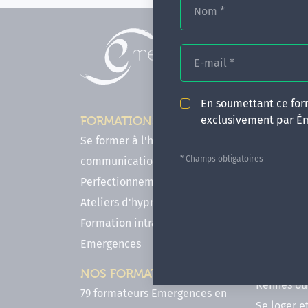
Nom
*
E-mail
*
En soumettant ce form
exclusivement par É
FORMATIONS
INFOS P
Se former à l'hypnose, l'IMO & la
Comment f
* Champs obligatoires
communication
en hypnose
Perfectionnements en Hypnose
FAQ - Notr
Ateliers d'hypnose en ligne
des forma
Formation intra-établissement
Votre parc
Emergences
Hypnose a
Venir se 
NOS FORMATEURS
Rennes ou 
79 formateurs Emergences en
Se loger e