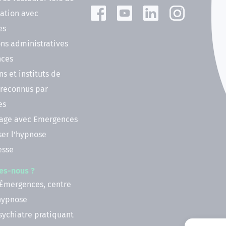
ation avec
es
ns administratives
nces
ns et instituts de
 reconnus par
es
nage avec Emergences
ser l'hypnose
esse
es-nous ?
 Émergences, centre
'hypnose
psychiatre pratiquant