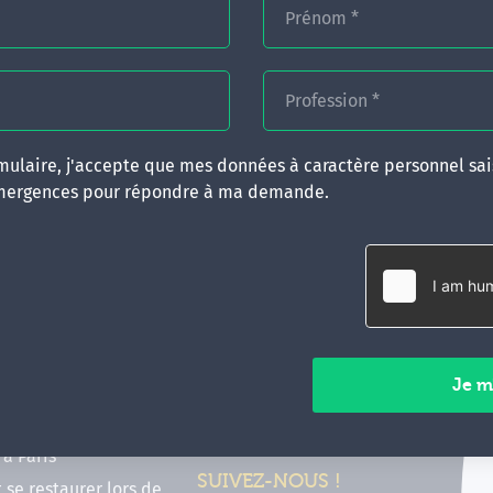
Prénom
*
Profession
*
ulaire, j'accepte que mes données à caractère personnel sais
mergences pour répondre à ma demande.
RATIQUES
CONTACT
inancer ma formation
35 boulevard Solférino
 (FIF PL, CPF, DPC)
35000 Rennes
e foire aux questions
02 99 05 25 47
tions en hypnose
Contactez-nous
ours de formation en
vec Emergences
Paiements sécurisés
former à Émergences à
à Paris
SUIVEZ-NOUS !
t se restaurer lors de