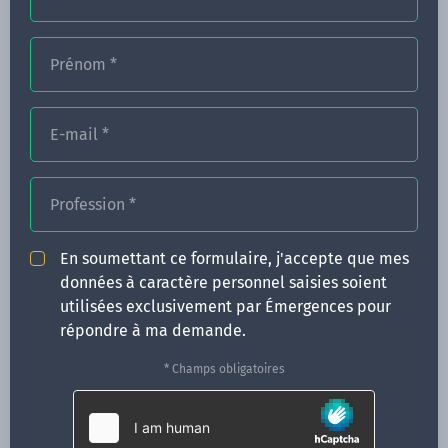
Prénom
*
FORMATIONS
NOS FORMATEURS
E-mail
*
CONGRÈS
Profession
*
ACTUALITÉS
INFOS PRATIQUES
En soumettant ce formulaire, j'accepte que mes
données à caractère personnel saisies soient
Qui sommes-nous ?
utilisées exclusivement par Émergences pour
CONTACT
répondre à ma demande.
35 boulevard Solférino
* Champs obligatoires
35000 Rennes
02 99 05 25 47