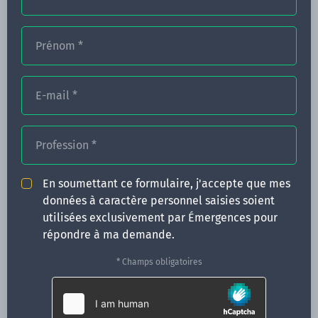
Prénom
*
FORMATIONS
NOS FORMATEURS
E-mail
*
CONGRÈS
Profession
*
ACTUALITÉS
INFOS PRATIQUES
En soumettant ce formulaire, j'accepte que mes
données à caractère personnel saisies soient
Qui sommes-nous ?
utilisées exclusivement par Émergences pour
CONTACT
répondre à ma demande.
35 boulevard Solférino
* Champs obligatoires
35000 Rennes
02 99 05 25 47