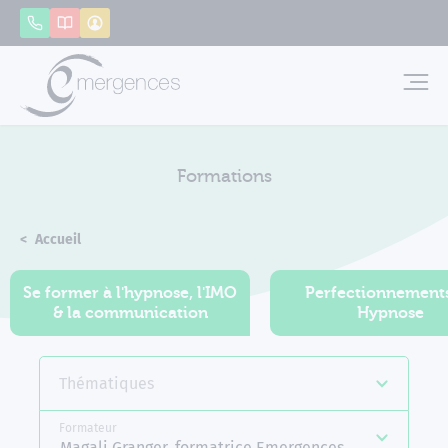
Panneau de gestion des cookies
Appeler
Catalogue
Mon compte
Emerg
Formations
Accueil
Formations
Se former à l'hypnose, l'IMO
Perfectionnement
& la communication
Hypnose
Thématiques
Formateur
Magali Granger, formatrice Emergences