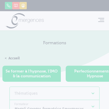
Panneau de gestion des cookies
Appeler
Catalogue
Mon compte
Emerg
Formations
Accueil
Formations
Se former à l'hypnose, l'IMO
Perfectionnement
& la communication
Hypnose
Thématiques
Formateur
Magali Granger, formatrice Emergences