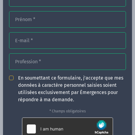
Prénom
*
FORMATIONS
NOS FORMATEURS
E-mail
*
CONGRÈS
Profession
*
ACTUALITÉS
INFOS PRATIQUES
En soumettant ce formulaire, j'accepte que mes
données à caractère personnel saisies soient
Qui sommes-nous ?
utilisées exclusivement par Émergences pour
CONTACT
répondre à ma demande.
35 boulevard Solférino
* Champs obligatoires
35000 Rennes
02 99 05 25 47