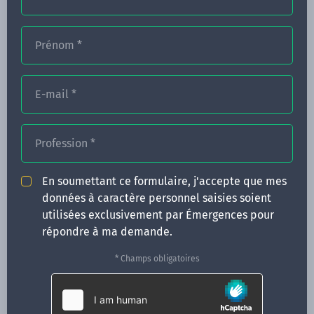
Prénom
*
FORMATIONS
NOS FORMATEURS
E-mail
*
CONGRÈS
Profession
*
ACTUALITÉS
INFOS PRATIQUES
En soumettant ce formulaire, j'accepte que mes
données à caractère personnel saisies soient
Qui sommes-nous ?
utilisées exclusivement par Émergences pour
CONTACT
répondre à ma demande.
35 boulevard Solférino
* Champs obligatoires
35000 Rennes
02 99 05 25 47