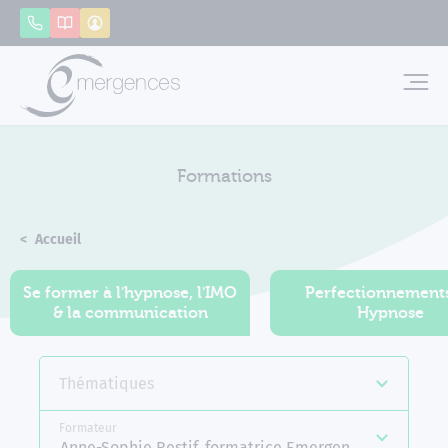
Panneau de gestion des cookies
Appeler
Catalogue
Mon compte
Emerg
Formations
Accueil
Formations
Se former à l'hypnose, l'IMO
Perfectionnement
& la communication
Hypnose
Thématiques
Formateur
Anne-Sophie Restif, formatrice Emergences