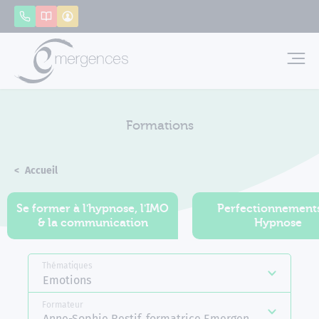
Panneau de gestion des cookies
Appeler
Catalogue
Mon compte
Emerg
Formations
Accueil
Formations
Se former à l'hypnose, l'IMO
Perfectionnement
& la communication
Hypnose
Thématiques
Emotions
Formateur
Anne-Sophie Restif, formatrice Emergences