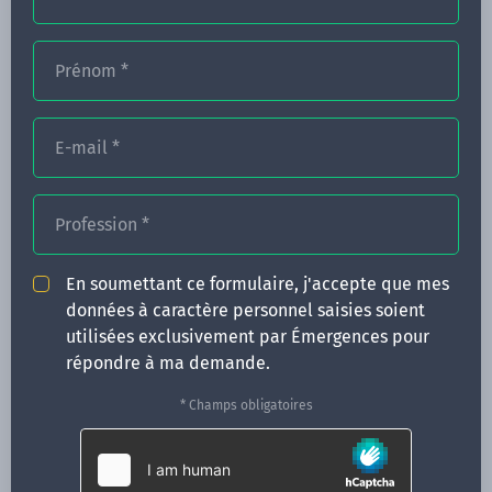
Prénom
*
FORMATIONS
NOS FORMATEURS
E-mail
*
CONGRÈS
Profession
*
ACTUALITÉS
INFOS PRATIQUES
En soumettant ce formulaire, j'accepte que mes
données à caractère personnel saisies soient
Qui sommes-nous ?
utilisées exclusivement par Émergences pour
CONTACT
répondre à ma demande.
35 boulevard Solférino
* Champs obligatoires
35000 Rennes
02 99 05 25 47