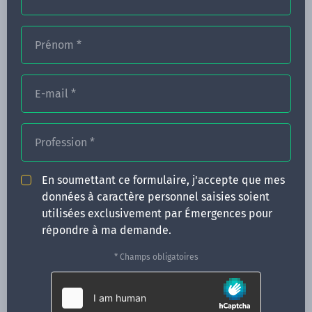
Prénom
*
FORMATIONS
NOS FORMATEURS
E-mail
*
CONGRÈS
Profession
*
ACTUALITÉS
INFOS PRATIQUES
En soumettant ce formulaire, j'accepte que mes
données à caractère personnel saisies soient
Qui sommes-nous ?
utilisées exclusivement par Émergences pour
CONTACT
répondre à ma demande.
35 boulevard Solférino
* Champs obligatoires
35000 Rennes
02 99 05 25 47