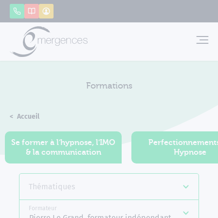
Panneau de gestion des cookies
Appeler
Catalogue
Mon compte
Emerg
Formations
Accueil
Formations
Se former à l'hypnose, l'IMO
Perfectionnement
& la communication
Hypnose
Thématiques
Formateur
Pierre Le Grand, formateur indépendant Emergences