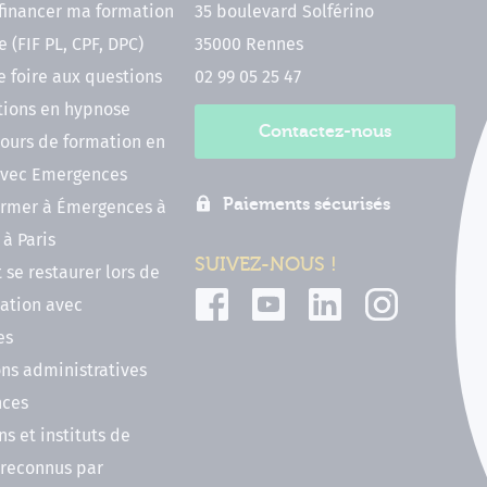
inancer ma formation
35 boulevard Solférino
 (FIF PL, CPF, DPC)
35000 Rennes
e foire aux questions
02 99 05 25 47
tions en hypnose
Contactez-nous
ours de formation en
vec Emergences
Paiements sécurisés
former à Émergences à
à Paris
SUIVEZ-NOUS !
t se restaurer lors de
ation avec
es
ns administratives
nces
ns et instituts de
 reconnus par