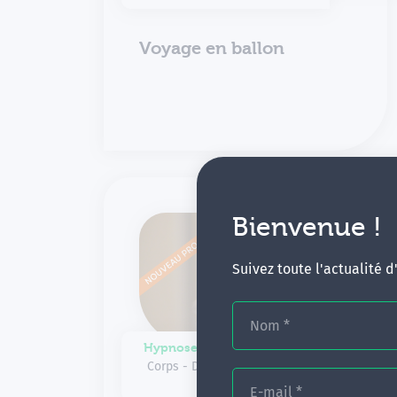
Voyage en ballon
Bienvenue !
Suivez toute l'actualité 
Nom
*
Hypnose et auto-hypnose ∙
Corps - Douleur chronique -
Hypnose
E-mail
*