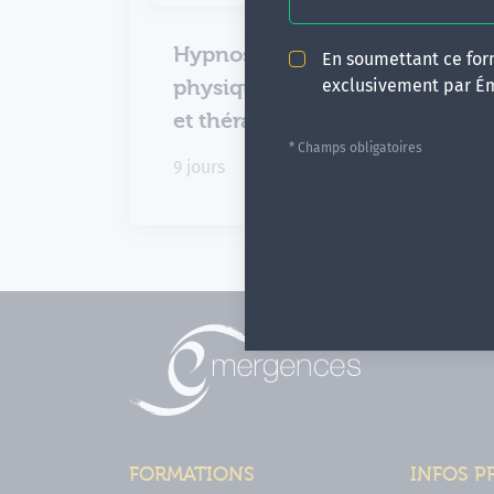
Hypnose, médecine
En soumettant ce form
exclusivement par É
physique, kinésithérapie
et thérapies manuelles
* Champs obligatoires
9 jours
FORMATIONS
INFOS P