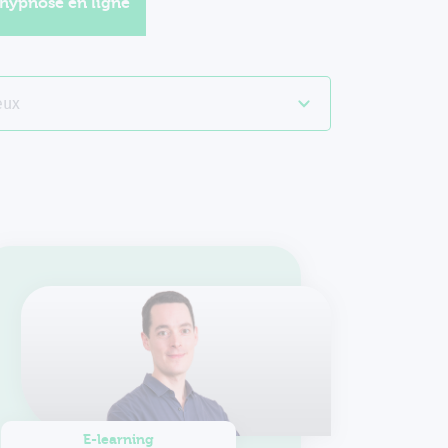
'hypnose en ligne
eux
E-learning