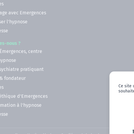
es
nage avec Emergences
ser l'hypnose
esse
es-nous ?
 Émergences, centre
'hypnose
psychiatre pratiquant
 & fondateur
Ce site 
es
souhaite
 éthique d'Emergences
rmation à l'hypnose
esse