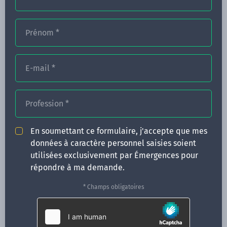
Prénom
*
FORMATIONS
NOS FORMATEURS
E-mail
*
CONGRÈS
Profession
*
ACTUALITÉS
INFOS PRATIQUES
En soumettant ce formulaire, j'accepte que mes
données à caractère personnel saisies soient
Qui sommes-nous ?
utilisées exclusivement par Émergences pour
CONTACT
répondre à ma demande.
35 boulevard Solférino
* Champs obligatoires
35000 Rennes
02 99 05 25 47