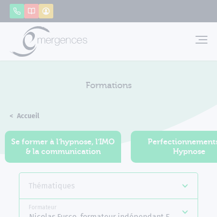
Panneau de gestion des cookies
Appeler
Catalogue
Mon compte
Emerg
Formations
Accueil
Formations
Se former à l'hypnose, l'IMO
Perfectionnement
& la communication
Hypnose
Thématiques
Formateur
Nicolas Fusco, formateur indépendant Emergences