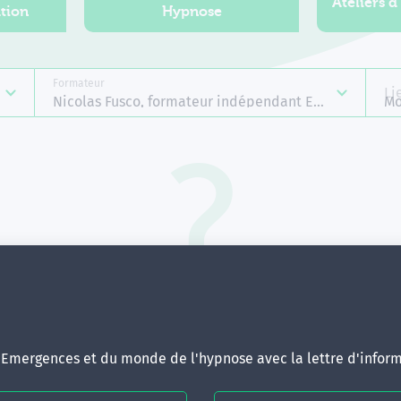
Ateliers d
tion
Hypnose
Formateur
Li
Nicolas Fusco, formateur indépendant Emergences
Mo
Aucune formation ne correspond 
votre recherche.
ous pouvez renouveler votre requête en élargissant vos critère
d'Emergences et du monde de l'hypnose avec la lettre d'inform