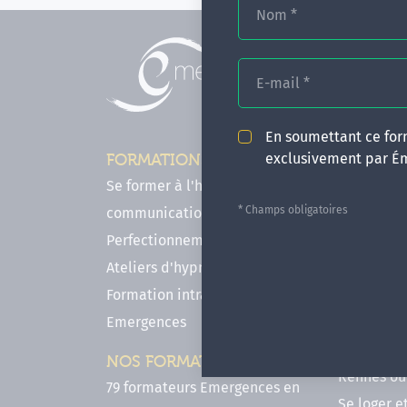
Nom
*
E-mail
*
En soumettant ce form
exclusivement par É
FORMATIONS
INFOS P
Se former à l'hypnose, l'IMO & la
Comment f
* Champs obligatoires
communication
en hypnose
Perfectionnements en Hypnose
FAQ - Notr
Ateliers d'hypnose en ligne
des forma
Formation intra-établissement
Votre parc
Emergences
Hypnose a
Venir se 
NOS FORMATEURS
Rennes ou 
79 formateurs Emergences en
Se loger e