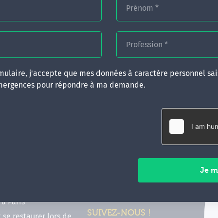
Prénom
*
Profession
*
ulaire, j'accepte que mes données à caractère personnel sais
mergences pour répondre à ma demande.
RATIQUES
CONTACT
inancer ma formation
35 boulevard Solférino
 (FIF PL, CPF, DPC)
35000 Rennes
e foire aux questions
02 99 05 25 47
tions en hypnose
Contactez-nous
ours de formation en
vec Emergences
Paiements sécurisés
former à Émergences à
à Paris
SUIVEZ-NOUS !
t se restaurer lors de