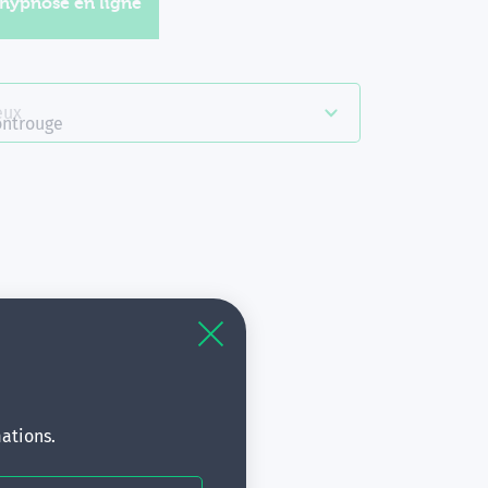
'hypnose en ligne
eux
ntrouge
à
s.
ations.