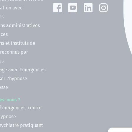
ation avec
es
ns administratives
nces
ns et instituts de
 reconnus par
es
nage avec Emergences
ser l'hypnose
esse
es-nous ?
 Émergences, centre
'hypnose
psychiatre pratiquant