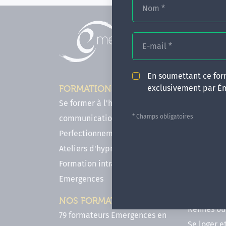
Nom
*
E-mail
*
En soumettant ce form
exclusivement par É
FORMATIONS
INFOS P
Se former à l'hypnose, l'IMO & la
Comment f
* Champs obligatoires
communication
en hypnose
Perfectionnements en Hypnose
FAQ - Notr
Ateliers d'hypnose en ligne
des forma
Formation intra-établissement
Votre parc
Emergences
Hypnose a
Venir se 
NOS FORMATEURS
Rennes ou 
79 formateurs Emergences en
Se loger e