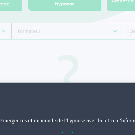
Ateliers d
tion
Hypnose
Formateur
Li
Aucune formation ne correspond 
votre recherche.
ous pouvez renouveler votre requête en élargissant vos critère
d'Emergences et du monde de l'hypnose avec la lettre d'inform