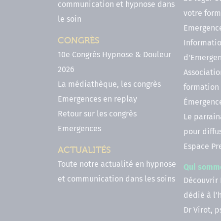
communication et hypnose dans
votre form
le soin
Emergenc
CONGRÈS
Informatio
10e Congrès Hypnose & Douleur
d'Emerge
2026
Associatio
La médiathèque, les congrès
formation
Emergences en replay
Émergenc
Retour sur les congrès
Le parrai
Emergences
pour diffu
Espace Pr
ACTUALITÉS
Toute notre actualité en hypnose
Qui somm
et communication dans les soins
Découvrir
dédié à l
Dr Virot, 