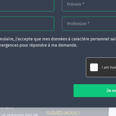
Prénom
*
Profession
*
ulaire, j'accepte que mes données à caractère personnel sais
mergences pour répondre à ma demande.
RATIQUES
CONTACT
inancer ma formation
35 boulevard Solférino
 (FIF PL, CPF, DPC)
35000 Rennes
e foire aux questions
02 99 05 25 47
tions en hypnose
Contactez-nous
ours de formation en
vec Emergences
Paiements sécurisés
former à Émergences à
à Paris
SUIVEZ-NOUS !
t se restaurer lors de