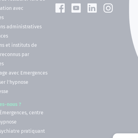
ation avec
es
ns administratives
nces
ns et instituts de
 reconnus par
es
nage avec Emergences
ser l'hypnose
esse
es-nous ?
 Émergences, centre
'hypnose
psychiatre pratiquant