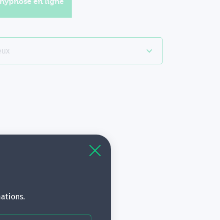
'hypnose en ligne
eux
à
s.
ations.