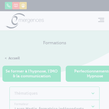
Panneau de gestion des cookies
Appeler
Catalogue
Mon compte
Emerg
Formations
Accueil
Formations
Se former à l'hypnose, l'IMO
Perfectionnement
& la communication
Hypnose
Thématiques
Formateur
Laure Martin, formatrice indépendante Emergences