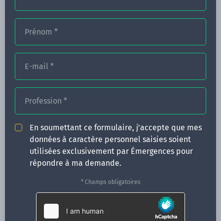
Prénom
*
FORMATIONS
NOS FORMATEURS
E-mail
*
CONGRÈS
Profession
*
ACTUALITÉS
INFOS PRATIQUES
En soumettant ce formulaire, j'accepte que mes
données à caractère personnel saisies soient
Qui sommes-nous ?
utilisées exclusivement par Émergences pour
CONTACT
répondre à ma demande.
35 boulevard Solférino
* Champs obligatoires
35000 Rennes
02 99 05 25 47