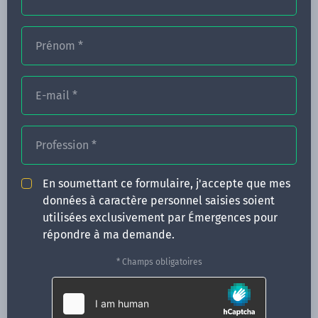
Prénom
*
FORMATIONS
NOS FORMATEURS
E-mail
*
CONGRÈS
Profession
*
ACTUALITÉS
INFOS PRATIQUES
En soumettant ce formulaire, j'accepte que mes
données à caractère personnel saisies soient
Qui sommes-nous ?
utilisées exclusivement par Émergences pour
CONTACT
répondre à ma demande.
35 boulevard Solférino
* Champs obligatoires
35000 Rennes
02 99 05 25 47