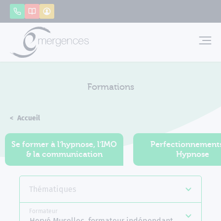
Panneau de gestion des cookies
Appeler
Catalogue
Mon compte
Emerg
Formations
Accueil
Formations
Se former à l'hypnose, l'IMO
Perfectionnement
& la communication
Hypnose
Thématiques
Formateur
Hervé Musellec, formateur indépendant Emergences