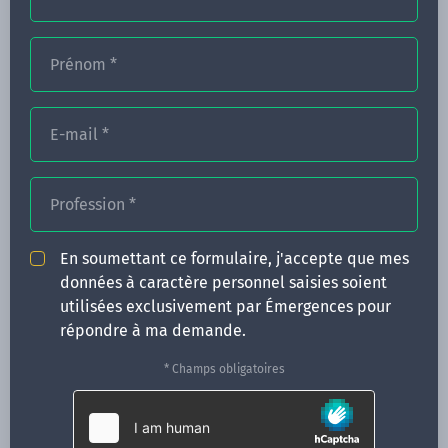
Prénom
*
FORMATIONS
NOS FORMATEURS
E-mail
*
CONGRÈS
Profession
*
ACTUALITÉS
INFOS PRATIQUES
En soumettant ce formulaire, j'accepte que mes
données à caractère personnel saisies soient
Qui sommes-nous ?
utilisées exclusivement par Émergences pour
CONTACT
répondre à ma demande.
35 boulevard Solférino
* Champs obligatoires
35000 Rennes
02 99 05 25 47