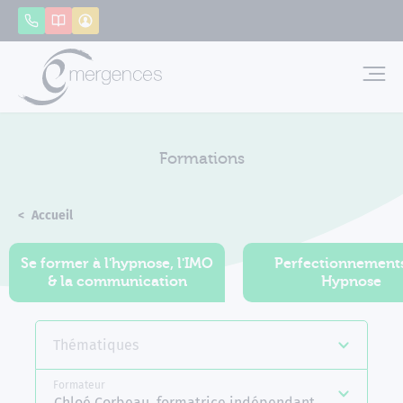
Panneau de gestion des cookies
Appeler
Catalogue
Mon compte
Emerg
Formations
Accueil
Formations
Se former à l'hypnose, l'IMO
Perfectionnement
& la communication
Hypnose
Thématiques
Formateur
Chloé Corbeau, formatrice indépendante Emergence