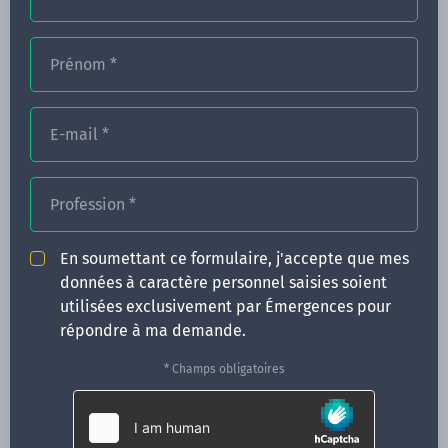
Prénom
*
FORMATIONS
NOS FORMATEURS
E-mail
*
CONGRÈS
Profession
*
ACTUALITÉS
INFOS PRATIQUES
En soumettant ce formulaire, j'accepte que mes
données à caractère personnel saisies soient
Qui sommes-nous ?
utilisées exclusivement par Émergences pour
CONTACT
répondre à ma demande.
35 boulevard Solférino
* Champs obligatoires
35000 Rennes
02 99 05 25 47