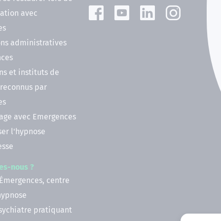
ation avec
es
ns administratives
nces
ns et instituts de
 reconnus par
es
nage avec Emergences
ser l'hypnose
esse
es-nous ?
 Émergences, centre
'hypnose
psychiatre pratiquant