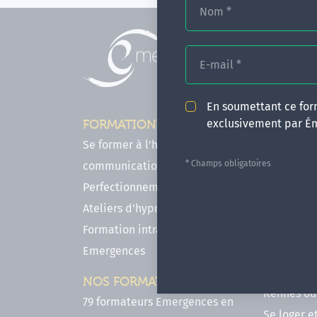
Nom
*
E-mail
*
En soumettant ce form
exclusivement par É
FORMATIONS
INFOS P
Se former à l'hypnose, l'IMO & la
Comment f
* Champs obligatoires
communication
en hypnose
Perfectionnements en Hypnose
FAQ - Notr
Ateliers d'hypnose en ligne
des forma
Formation intra-établissement
Votre parc
Emergences
Hypnose a
Venir se 
NOS FORMATEURS
Rennes ou 
79 formateurs Emergences en
Se loger e