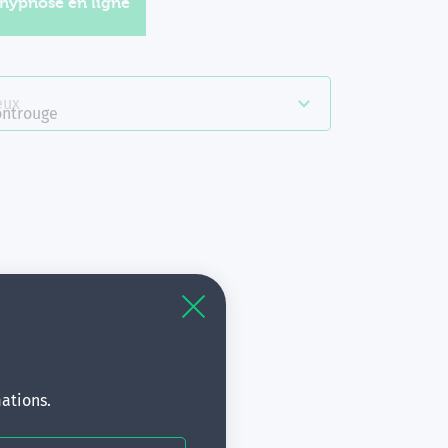
'hypnose en ligne
eux
s
ntrouge
à
s.
ations.