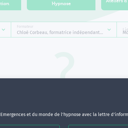
Ateliers d
tion
Hypnose
Formateur
Li
Chloé Corbeau, formatrice indépendante Emergence
Mo
Aucune formation ne correspond 
votre recherche.
ous pouvez renouveler votre requête en élargissant vos critère
d'Emergences et du monde de l'hypnose avec la lettre d'inform