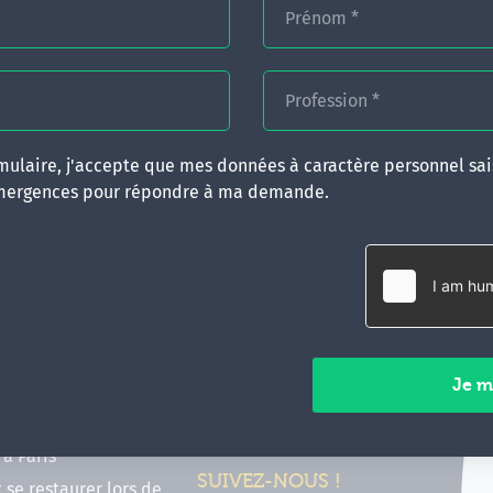
Prénom
*
Profession
*
ulaire, j'accepte que mes données à caractère personnel sais
mergences pour répondre à ma demande.
RATIQUES
CONTACT
inancer ma formation
35 boulevard Solférino
 (FIF PL, CPF, DPC)
35000 Rennes
e foire aux questions
02 99 05 25 47
tions en hypnose
Contactez-nous
ours de formation en
vec Emergences
Paiements sécurisés
former à Émergences à
à Paris
SUIVEZ-NOUS !
t se restaurer lors de