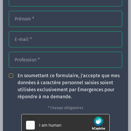
Prénom
*
FORMATIONS
NOS FORMATEURS
E-mail
*
CONGRÈS
Profession
*
ACTUALITÉS
INFOS PRATIQUES
En soumettant ce formulaire, j'accepte que mes
données à caractère personnel saisies soient
Qui sommes-nous ?
utilisées exclusivement par Émergences pour
CONTACT
répondre à ma demande.
35 boulevard Solférino
* Champs obligatoires
35000 Rennes
02 99 05 25 47