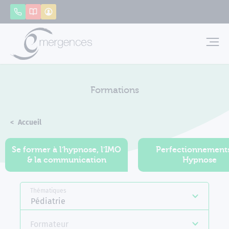
Panneau de gestion des cookies
Appeler
Catalogue
Mon compte
Emerg
Formations
Accueil
Formations
Se former à l'hypnose, l'IMO
Perfectionnement
& la communication
Hypnose
Thématiques
Pédiatrie
Formateur