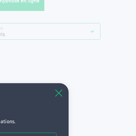
'hypnose en ligne
ux
ris
à
s.
ations.