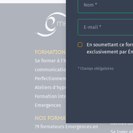
Nom
*
E-mail
*
En soumettant ce form
exclusivement par É
FORMATIONS
INFOS P
Se former à l'hypnose, l'IMO & la
Comment f
* Champs obligatoires
communication
en hypnose
Perfectionnements en Hypnose
FAQ - Notr
Ateliers d'hypnose en ligne
des forma
Formation intra-établissement
Votre parc
Emergences
Hypnose a
Venir se 
NOS FORMATEURS
Rennes ou 
79 formateurs Emergences en
Se loger e