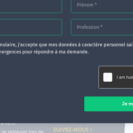
Prénom
*
Profession
*
ulaire, j'accepte que mes données à caractère personnel sais
mergences pour répondre à ma demande.
RATIQUES
CONTACT
inancer ma formation
35 boulevard Solférino
 (FIF PL, CPF, DPC)
35000 Rennes
e foire aux questions
02 99 05 25 47
tions en hypnose
Contactez-nous
ours de formation en
vec Emergences
Paiements sécurisés
former à Émergences à
à Paris
SUIVEZ-NOUS !
t se restaurer lors de