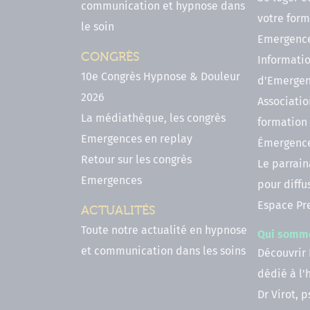
communication et hypnose dans
votre form
le soin
Emergenc
CONGRÈS
Informatio
10e Congrès Hypnose & Douleur
d'Emerge
2026
Associatio
La médiathèque, les congrès
formation
Emergences en replay
Émergenc
Retour sur les congrès
Le parrai
Emergences
pour diffu
Espace Pr
ACTUALITÉS
Toute notre actualité en hypnose
Qui somm
et communication dans les soins
Découvrir
dédié à l
Dr Virot, 