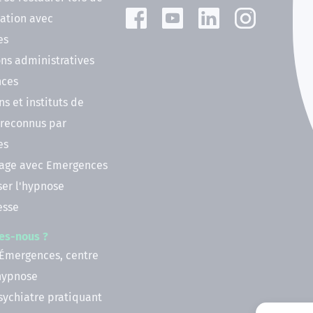
ation avec
es
ns administratives
nces
ns et instituts de
 reconnus par
es
nage avec Emergences
ser l'hypnose
esse
es-nous ?
 Émergences, centre
'hypnose
psychiatre pratiquant