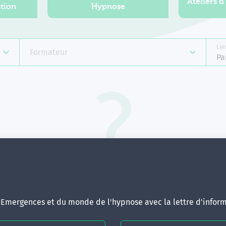
Ateliers d
tion
Hypnose
Lie
Formateur
Pa
Aucune formation ne correspond 
votre recherche.
ous pouvez renouveler votre requête en élargissant vos critère
d'Emergences et du monde de l'hypnose avec la lettre d'inform