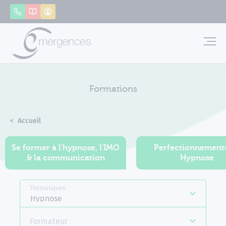
Panneau de gestion des cookies
Appeler
Catalogue
Mon compte
Emerg
Formations
Accueil
Formations
Se former à l'hypnose, l'IMO
Perfectionnement
& la communication
Hypnose
Thématiques
Hypnose
Formateur