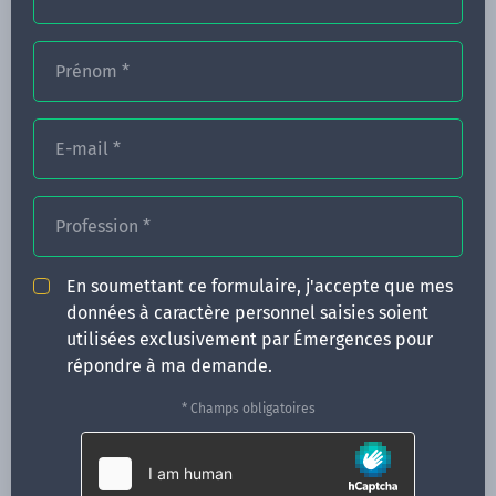
Prénom
*
FORMATIONS
NOS FORMATEURS
E-mail
*
CONGRÈS
Profession
*
ACTUALITÉS
INFOS PRATIQUES
En soumettant ce formulaire, j'accepte que mes
données à caractère personnel saisies soient
Qui sommes-nous ?
utilisées exclusivement par Émergences pour
CONTACT
répondre à ma demande.
35 boulevard Solférino
* Champs obligatoires
35000 Rennes
02 99 05 25 47