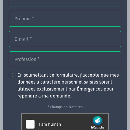
Prénom
*
FORMATIONS
NOS FORMATEURS
E-mail
*
CONGRÈS
Profession
*
ACTUALITÉS
INFOS PRATIQUES
En soumettant ce formulaire, j'accepte que mes
données à caractère personnel saisies soient
Qui sommes-nous ?
utilisées exclusivement par Émergences pour
CONTACT
répondre à ma demande.
35 boulevard Solférino
* Champs obligatoires
35000 Rennes
02 99 05 25 47