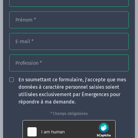
Prénom
*
FORMATIONS
NOS FORMATEURS
E-mail
*
CONGRÈS
Profession
*
ACTUALITÉS
INFOS PRATIQUES
En soumettant ce formulaire, j'accepte que mes
données à caractère personnel saisies soient
Qui sommes-nous ?
utilisées exclusivement par Émergences pour
CONTACT
répondre à ma demande.
35 boulevard Solférino
* Champs obligatoires
35000 Rennes
02 99 05 25 47