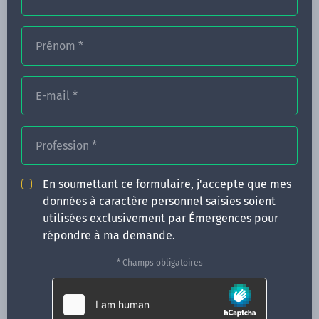
Prénom
*
FORMATIONS
NOS FORMATEURS
E-mail
*
CONGRÈS
Profession
*
ACTUALITÉS
INFOS PRATIQUES
En soumettant ce formulaire, j'accepte que mes
données à caractère personnel saisies soient
Qui sommes-nous ?
utilisées exclusivement par Émergences pour
CONTACT
répondre à ma demande.
35 boulevard Solférino
* Champs obligatoires
35000 Rennes
02 99 05 25 47