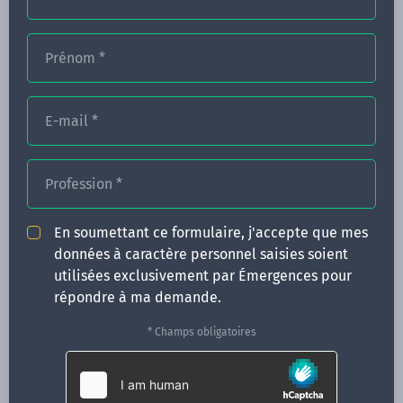
Prénom
*
FORMATIONS
NOS FORMATEURS
E-mail
*
CONGRÈS
Profession
*
ACTUALITÉS
INFOS PRATIQUES
En soumettant ce formulaire, j'accepte que mes
données à caractère personnel saisies soient
Qui sommes-nous ?
utilisées exclusivement par Émergences pour
CONTACT
répondre à ma demande.
35 boulevard Solférino
* Champs obligatoires
35000 Rennes
02 99 05 25 47