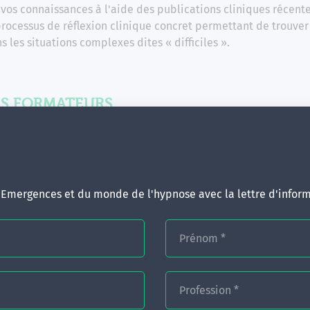
 vos connaissances à l'aide des publications cliniques récente
processus de réflexion clinique concret permettant de trouver
s les situations complexes dites « difficiles ».
S FORMATEURS...
d'Emergences et du monde de l'hypnose avec la lettre d'inform
Dr. Stéphane Radoykov, format
Médecin - P
Prénom
*
Profession
*