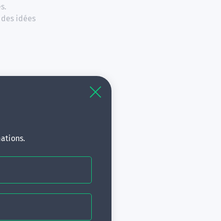
s.
 des idées
ations.
eur Emergences
sychiatrie générale
En savoir +