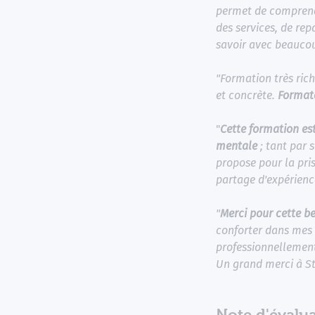
permet de comprend
des services, de re
savoir avec beauco
"Formation très ric
et concrète.
Format
"
Cette formation est
mentale
; tant par 
propose pour la pris
partage d'expérienc
"
Merci pour cette b
conforter dans mes 
professionnellemen
Un grand merci à S
Note d'évalua