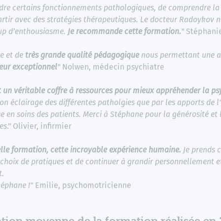
re certains fonctionnements pathologiques, de comprendre la 
partir avec des stratégies thérapeutiques. Le docteur Radoykov 
up d’enthousiasme.
Je recommande cette formation.
"
Stéphani
he et de
très grande qualité pédagogique
nous permettant une a
eur exceptionnel
"
Nolwen, médecin psychiatre
 un véritable coffre à ressources pour mieux appréhender la psy
son éclairage des différentes patholgies que par les apports de l
e en soins des patients. Merci à Stéphane pour la générosité et 
es
." Olivier, infirmier
elle formation, cette incroyable expérience humaine.
Je prends 
choix de pratiques et de continuer à grandir personnellement e
t.
téphane !"
Emilie, psychomotricienne
tion moyenne de la formation réalisée en 