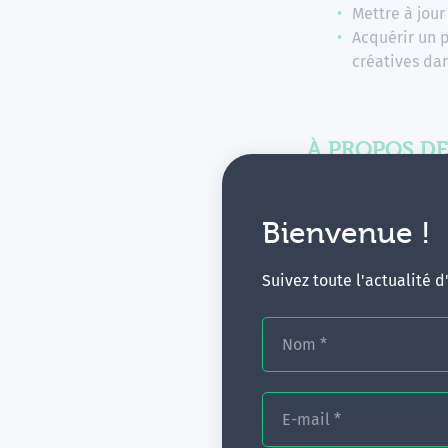
Mettre à jour
Acquérir un 
créatives dan
À PROPOS DE
Bienvenue !
Suivez toute l'actualité 
Nom
*
E-mail
*