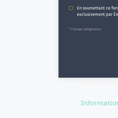
Le progra
En soumettant ce form
exclusivement par É
Module 1 : Hypn
* Champs obligatoires
Module 2 : Hypn
Module 3 : Hypn
Module 4 : Hypn
Informatio