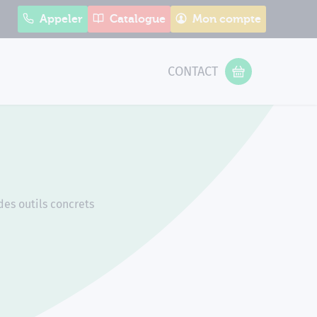
Appeler
Catalogue
Mon compte
CONTACT
 Form
VOTRE PANIER
es outils concrets