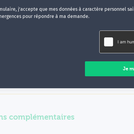
mme
ulaire, j'accepte que mes données à caractère personnel sais
mergences pour répondre à ma demande.
ose et santé mentale : GRANDS PRINCIPES DE TRAITEMENT
ose et santé mentale : TECHNIQUES INTÉGRATIVES
ose et santé mentale : AVANCÉ 1
ose et santé mentale : AVANCÉ 2
ns complémentaires