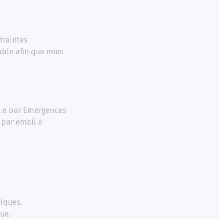
traintes
able afin que nous
nu.e par Emergences
 par email à
riques.
que.