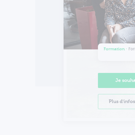
Formation ∙
For
Je souha
Plus d'info