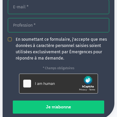
et un accompagnement pédagogique entre chaque
E-mail
*
module de formation. Découvrez des outils pour réviser,
évaluer et renforcer vos compétences (diaporama,
vidéos, quizz…).De nombreuses ressources
Profession
*
pédagogiques - Livres, VOD, chaîne YouTube et annuaire
des praticiens en hypnose - sont disponibles sur
www.campus-hypnoses.com
En soumettant ce formulaire, j'accepte que mes
données à caractère personnel saisies soient
utilisées exclusivement par Émergences pour
Possibilités de financement
répondre à ma demande.
Emergences vous accompagne et vous oriente pour le
* Champs obligatoires
financement de votre formation.
En savoir plus