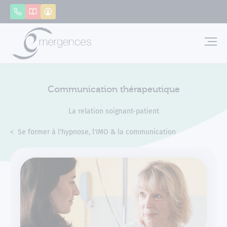
Panneau de gestion des cookies
Appeler
Catalogue
Mon compte
Emerg
Communication thérapeutique
La relation soignant-patient
Accueil
Formations
Se former à l'hypnose, l'IMO & la communication
Communication