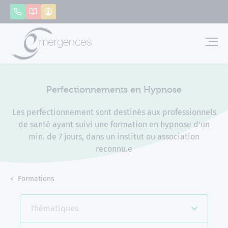
Panneau de gestion des cookies
Appeler
Catalogue
Mon compte
Emerg
Perfectionnements en Hypnose
Les perfectionnement sont destinés aux professionnels
de santé ayant suivi une formation en hypnose d'un
min. de 7 jours, dans un institut ou association
reconnu.e
Accueil
Formations
Perfectionnements en Hypnose
Thématiques