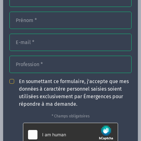
Prénom
*
FORMATIONS
E-mail
*
NOS FORMATEURS
CONGRÈS
Profession
*
ACTUALITÉS
En soumettant ce formulaire, j'accepte que mes
INFOS PRATIQUES
données à caractère personnel saisies soient
utilisées exclusivement par Émergences pour
Qui sommes-nous ?
répondre à ma demande.
CONTACT
* Champs obligatoires
35 boulevard Solférino
35000 Rennes
02 99 05 25 47