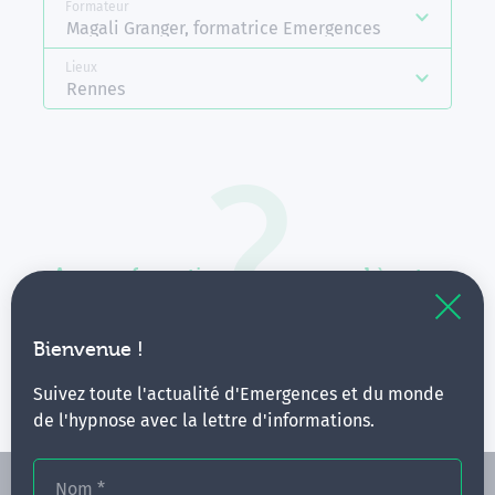
Formateur
Magali Granger, formatrice Emergences
Lieux
Rennes
Aucune formation ne correspond à votre
recherche.
Vous pouvez renouveler votre requête en élargissant
Bienvenue !
vos critères.
Suivez toute l'actualité d'Emergences et du monde
de l'hypnose avec la lettre d'informations.
Nom
*