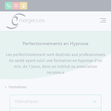
Panneau de gestion des cookies
Appeler
Catalogue
Mon compte
Emerg
Perfectionnements en Hypnose
Les perfectionnement sont destinés aux professionnels
de santé ayant suivi une formation en hypnose d'un
min. de 7 jours, dans un institut ou association
reconnu.e
Accueil
Formations
Perfectionnements en Hypnose
Thématiques