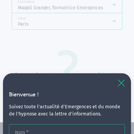
Formateur
Magali Granger, formatrice Emergences
Lieux
Paris
Aucune formation ne correspond à votre
recherche.
Vous pouvez renouveler votre requête en élargissant
Bienvenue !
vos critères.
Suivez toute l'actualité d'Emergences et du monde
de l'hypnose avec la lettre d'informations.
Nom
*