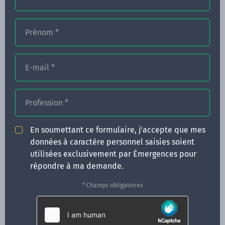
Prénom
*
FORMATIONS
E-mail
*
NOS FORMATEURS
CONGRÈS
Profession
*
ACTUALITÉS
En soumettant ce formulaire, j'accepte que mes
INFOS PRATIQUES
données à caractère personnel saisies soient
utilisées exclusivement par Émergences pour
Qui sommes-nous ?
répondre à ma demande.
CONTACT
* Champs obligatoires
35 boulevard Solférino
35000 Rennes
02 99 05 25 47