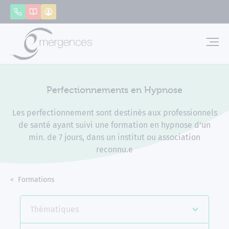
Panneau de gestion des cookies
Appeler
Catalogue
Mon compte
Emerg
Perfectionnements en Hypnose
Les perfectionnement sont destinés aux professionnels
de santé ayant suivi une formation en hypnose d'un
min. de 7 jours, dans un institut ou association
reconnu.e
Accueil
Formations
Perfectionnements en Hypnose
Thématiques