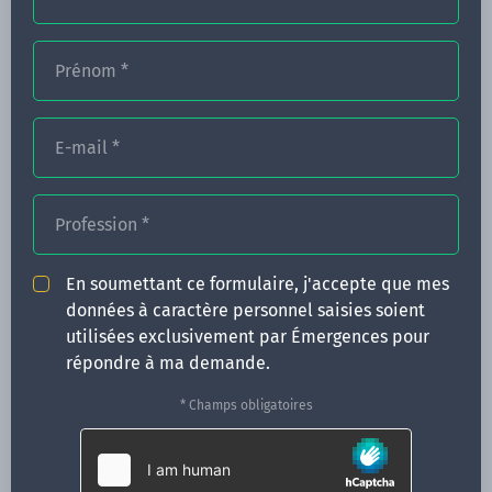
Prénom
*
FORMATIONS
E-mail
*
NOS FORMATEURS
CONGRÈS
Profession
*
ACTUALITÉS
En soumettant ce formulaire, j'accepte que mes
INFOS PRATIQUES
données à caractère personnel saisies soient
utilisées exclusivement par Émergences pour
Qui sommes-nous ?
répondre à ma demande.
CONTACT
* Champs obligatoires
35 boulevard Solférino
35000 Rennes
02 99 05 25 47