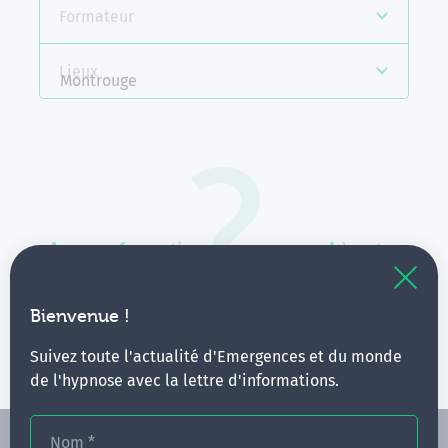
Formateur
Lieux
Montrouge
Aucune formation ne correspond à votre
recherche.
Vous pouvez renouveler votre requête en élargissant
Bienvenue !
vos critères.
Suivez toute l'actualité d'Emergences et du monde
de l'hypnose avec la lettre d'informations.
Nom
*