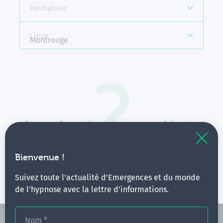
Formateur
Lieux
Montrouge
Aucune formation ne correspond à votre
recherche.
Vous pouvez renouveler votre requête en élargissant
Bienvenue !
vos critères.
Suivez toute l'actualité d'Emergences et du monde
de l'hypnose avec la lettre d'informations.
Nom
*