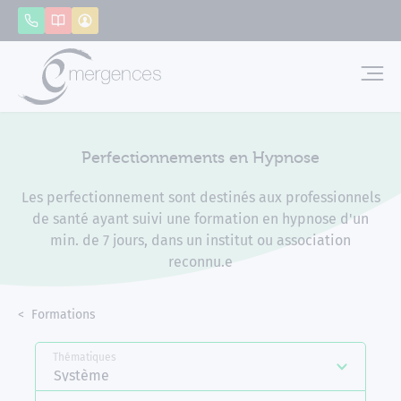
Panneau de gestion des cookies
Appeler
Catalogue
Mon compte
Emerg
Perfectionnements en Hypnose
Les perfectionnement sont destinés aux professionnels
de santé ayant suivi une formation en hypnose d'un
min. de 7 jours, dans un institut ou association
reconnu.e
Accueil
Formations
Perfectionnements en Hypnose
Thématiques
Système