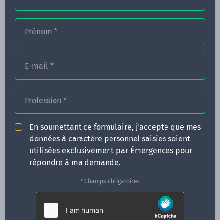
Prénom
*
FORMATIONS
E-mail
*
NOS FORMATEURS
CONGRÈS
Profession
*
ACTUALITÉS
En soumettant ce formulaire, j'accepte que mes
INFOS PRATIQUES
données à caractère personnel saisies soient
utilisées exclusivement par Émergences pour
Qui sommes-nous ?
répondre à ma demande.
CONTACT
* Champs obligatoires
35 boulevard Solférino
35000 Rennes
02 99 05 25 47