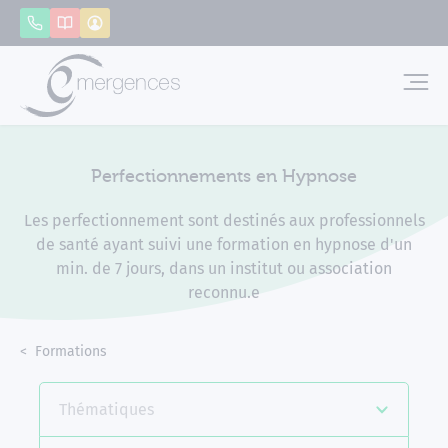
Panneau de gestion des cookies
Appeler
Catalogue
Mon compte
Emerg
Perfectionnements en Hypnose
Les perfectionnement sont destinés aux professionnels
de santé ayant suivi une formation en hypnose d'un
min. de 7 jours, dans un institut ou association
reconnu.e
Accueil
Formations
Perfectionnements en Hypnose
Thématiques