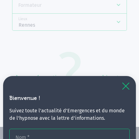
Formateur
Lieux
Rennes
Aucune formation ne correspond à votre
recherche.
Vous pouvez renouveler votre requête en élargissant
Bienvenue !
vos critères.
Suivez toute l'actualité d'Emergences et du monde
de l'hypnose avec la lettre d'informations.
Nom
*