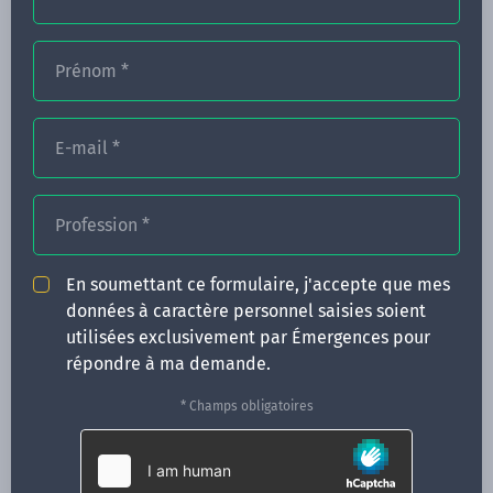
Prénom
*
FORMATIONS
E-mail
*
NOS FORMATEURS
CONGRÈS
Profession
*
ACTUALITÉS
En soumettant ce formulaire, j'accepte que mes
INFOS PRATIQUES
données à caractère personnel saisies soient
utilisées exclusivement par Émergences pour
Qui sommes-nous ?
répondre à ma demande.
CONTACT
* Champs obligatoires
35 boulevard Solférino
35000 Rennes
02 99 05 25 47