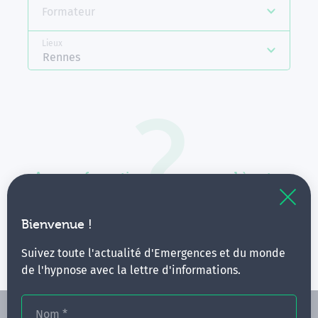
Formateur
Lieux
Rennes
Aucune formation ne correspond à votre
recherche.
Vous pouvez renouveler votre requête en élargissant
Bienvenue !
vos critères.
Suivez toute l'actualité d'Emergences et du monde
de l'hypnose avec la lettre d'informations.
Nom
*