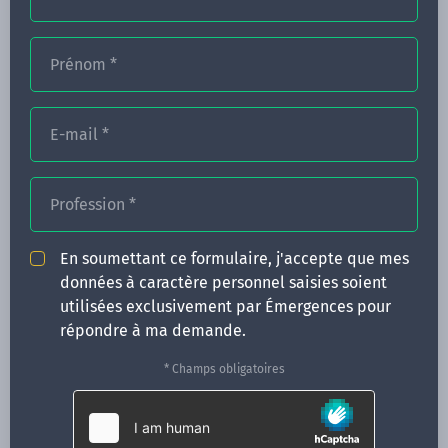
Prénom
*
FORMATIONS
E-mail
*
NOS FORMATEURS
CONGRÈS
Profession
*
ACTUALITÉS
En soumettant ce formulaire, j'accepte que mes
INFOS PRATIQUES
données à caractère personnel saisies soient
utilisées exclusivement par Émergences pour
Qui sommes-nous ?
répondre à ma demande.
CONTACT
* Champs obligatoires
35 boulevard Solférino
35000 Rennes
02 99 05 25 47