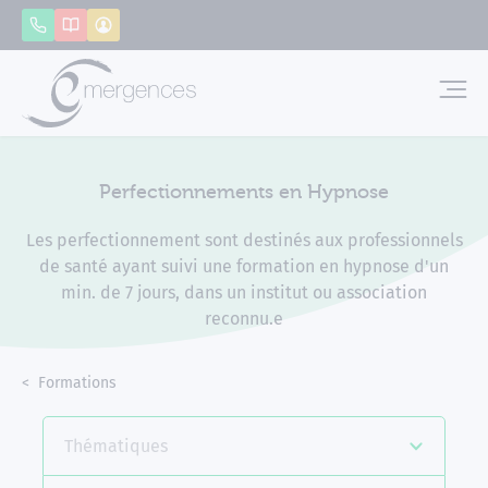
Panneau de gestion des cookies
Appeler
Catalogue
Mon compte
Emerg
Perfectionnements en Hypnose
Les perfectionnement sont destinés aux professionnels
de santé ayant suivi une formation en hypnose d'un
min. de 7 jours, dans un institut ou association
reconnu.e
Accueil
Formations
Perfectionnements en Hypnose
Thématiques