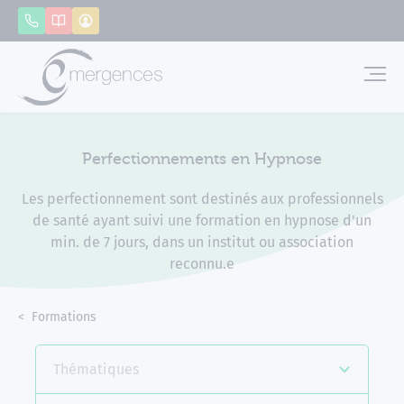
Panneau de gestion des cookies
Appeler
Catalogue
Mon compte
Emerg
Perfectionnements en Hypnose
Les perfectionnement sont destinés aux professionnels
de santé ayant suivi une formation en hypnose d'un
min. de 7 jours, dans un institut ou association
reconnu.e
Accueil
Formations
Perfectionnements en Hypnose
Thématiques