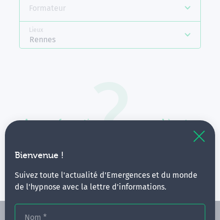
Formateur
Lieux
Rennes
Aucune formation ne correspond à votre
recherche.
Vous pouvez renouveler votre requête en élargissant
Bienvenue !
vos critères.
Suivez toute l'actualité d'Emergences et du monde
de l'hypnose avec la lettre d'informations.
Nom
*