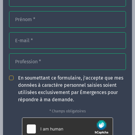
Prénom
*
FORMATIONS
E-mail
*
NOS FORMATEURS
CONGRÈS
Profession
*
ACTUALITÉS
En soumettant ce formulaire, j'accepte que mes
INFOS PRATIQUES
données à caractère personnel saisies soient
utilisées exclusivement par Émergences pour
Qui sommes-nous ?
répondre à ma demande.
CONTACT
* Champs obligatoires
35 boulevard Solférino
35000 Rennes
02 99 05 25 47