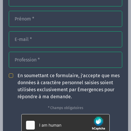
Prénom
*
FORMATIONS
E-mail
*
NOS FORMATEURS
CONGRÈS
Profession
*
ACTUALITÉS
En soumettant ce formulaire, j'accepte que mes
INFOS PRATIQUES
données à caractère personnel saisies soient
utilisées exclusivement par Émergences pour
Qui sommes-nous ?
répondre à ma demande.
CONTACT
* Champs obligatoires
35 boulevard Solférino
35000 Rennes
02 99 05 25 47