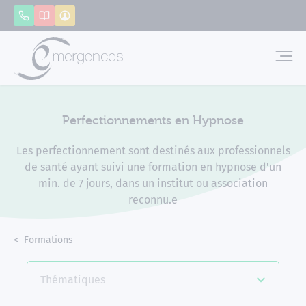
Panneau de gestion des cookies
Appeler
Catalogue
Mon compte
Emerg
Perfectionnements en Hypnose
Les perfectionnement sont destinés aux professionnels
de santé ayant suivi une formation en hypnose d'un
min. de 7 jours, dans un institut ou association
reconnu.e
Accueil
Formations
Perfectionnements en Hypnose
Thématiques