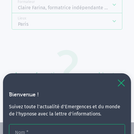
Formateur
Claire Farina, formatrice indépendante Emergences
Lieux
Paris
Aucune formation ne correspond à votre
recherche.
Vous pouvez renouveler votre requête en élargissant
Bienvenue !
vos critères.
Suivez toute l'actualité d'Emergences et du monde
de l'hypnose avec la lettre d'informations.
Nom
*