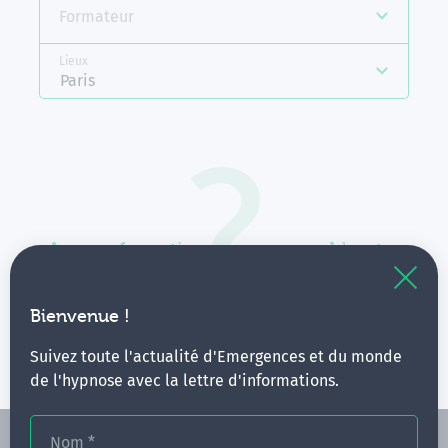
Formateur
Lieux
Paris
Aucune formation ne correspond à votre
recherche.
Vous pouvez renouveler votre requête en élargissant
Bienvenue !
vos critères.
Suivez toute l'actualité d'Emergences et du monde
de l'hypnose avec la lettre d'informations.
Nom
*