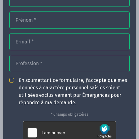
Prénom
*
FORMATIONS
E-mail
*
NOS FORMATEURS
CONGRÈS
Profession
*
ACTUALITÉS
En soumettant ce formulaire, j'accepte que mes
INFOS PRATIQUES
données à caractère personnel saisies soient
utilisées exclusivement par Émergences pour
Qui sommes-nous ?
répondre à ma demande.
CONTACT
* Champs obligatoires
35 boulevard Solférino
35000 Rennes
02 99 05 25 47