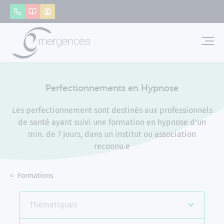
Panneau de gestion des cookies
Appeler
Catalogue
Mon compte
Emerg
Perfectionnements en Hypnose
Les perfectionnement sont destinés aux professionnels
de santé ayant suivi une formation en hypnose d'un
min. de 7 jours, dans un institut ou association
reconnu.e
Accueil
Formations
Perfectionnements en Hypnose
Thématiques