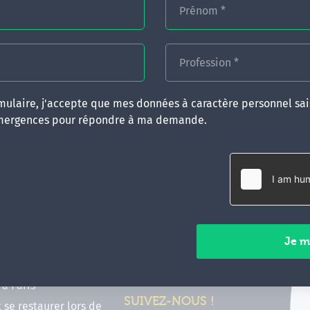
Prénom
*
Profession
*
ulaire, j'accepte que mes données à caractère personnel sais
mergences pour répondre à ma demande.
RATIQUES
CONTACT
inancer ma formation
35 boulevard Solférino
 (FIF PL, CPF, DPC)
35000 Rennes
e foire aux questions
02 99 05 25 47
tions en hypnose
Contactez-nous
ours de formation en
vec Emergences
Paiements sécurisés
former à Émergences à
à Paris
SUIVEZ-NOUS !
t se restaurer lors de