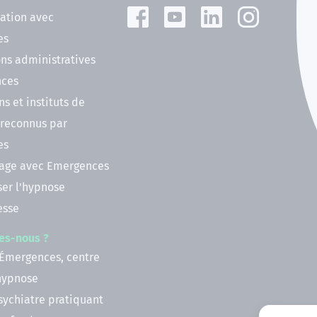
ation avec
es
ns administratives
nces
ns et instituts de
 reconnus par
es
nage avec Emergences
ser l'hypnose
esse
es-nous ?
 Émergences, centre
'hypnose
psychiatre pratiquant