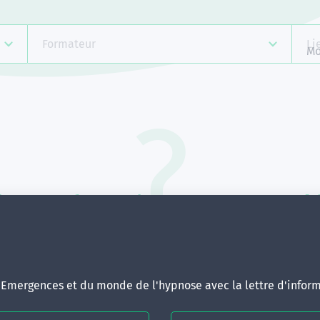
Formateur
Li
Mo
Aucune formation ne correspond 
votre recherche.
ous pouvez renouveler votre requête en élargissant vos critère
d'Emergences et du monde de l'hypnose avec la lettre d'inform