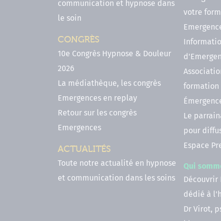
communication et hypnose dans
votre form
le soin
Emergenc
CONGRÈS
Informatio
10e Congrès Hypnose & Douleur
d'Emerge
2026
Associatio
La médiathèque, les congrès
formation
Emergences en replay
Émergenc
Retour sur les congrès
Le parrai
Emergences
pour diffu
Espace Pr
ACTUALITÉS
Toute notre actualité en hypnose
Qui somm
et communication dans les soins
Découvrir
dédié à l
Dr Virot, 