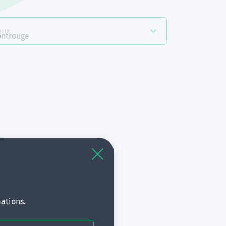
eux
ntrouge
à
s.
ations.