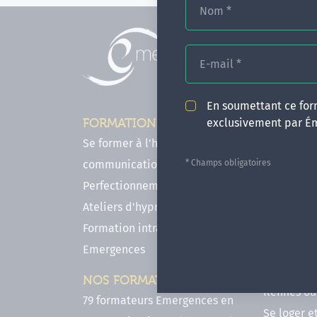
Nom
*
E-mail
*
En soumettant ce form
exclusivement par É
FORMATIONS
INFOS P
Se former à l'hypnose, l'IMO & la
Comment f
* Champs obligatoires
communication
en hypnose
Perfectionnements en Hypnose
FAQ - Notr
Ateliers d'hypnose en ligne
des forma
Formation intra-établissement
Votre parc
Emergences
Hypnose a
Venir se 
NOS FORMATEURS
Rennes ou 
79 formateurs Emergences en
Se loger e