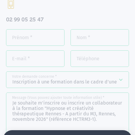
02 99 05 25 47
Prénom
*
Nom
*
E-mail
*
Téléphone
Votre demande concerne
*
Message (Vous pouvez ajouter toute information utile)
*