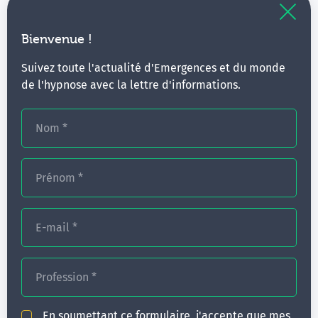
Bienvenue !
Suivez toute l'actualité d'Emergences et du monde
En soumettant ce formulaire, j'accepte que mes
de l'hypnose avec la lettre d'informations.
données à caractère personnel saisies dans ce
formulaire soient utilisées exclusivement par
Nom
*
Émergences pour répondre à ma demande.
En
savoir plus
*
Prénom
*
* Champs obligatoires
E-mail
*
Profession
*
Envoyer
En soumettant ce formulaire, j'accepte que mes