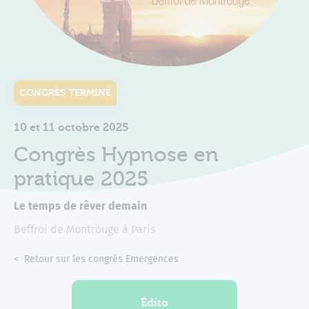
CONGRÈS TERMINÉ
10 et 11 octobre 2025
Congrès Hypnose en
pratique 2025
Le temps de rêver demain
Beffroi de Montrouge à Paris
Accueil
Congrès
Retour sur les congrès Emergences
Congrès Hypnose en pratique
Édito