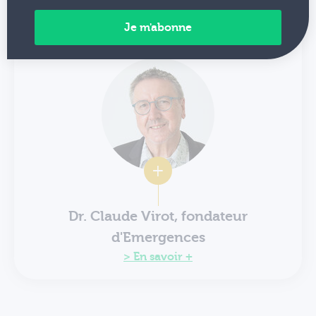
Amélie Jouvin Pillevesse, directrice d'Emergences
Dr. Claude Virot, fondateur
d'Emergences
En savoir +