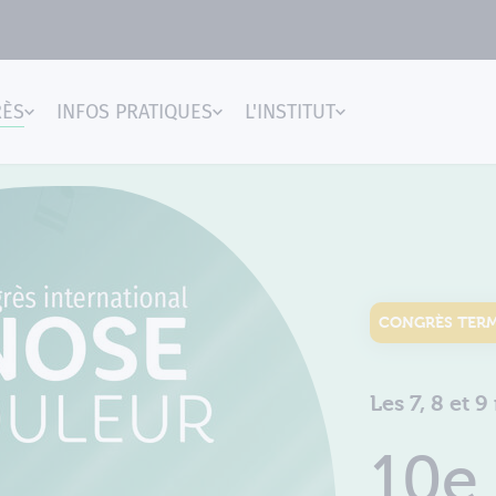
RÈS
INFOS PRATIQUES
L'INSTITUT
gences
CONGRÈS TER
Les 7, 8 et 
10e