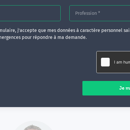
les Care Punk
Dr Franck Bernard
et
Dr Stéphane Radoyk
talentueuse
Claire Oppert
.
Profession
*
Merci également à nos modératrices & modérateurs Isab
et Pr Fabienne Roelants.
ulaire, j'accepte que mes données à caractère personnel sais
Bravo aux 5 prix Emergences :
Claude Carlier
,
Dr Laurenc
mergences pour répondre à ma demande.
Stéphane Graf
et
Mary Virot
!
Bravo aux deux T'Aides-Hyp gagnants :
Ondine Simonot
de la
Dr Anne Gréau-Chauchet
.
​️​ Le prochain congrès Emergences "Hypnose en Pratiqu
de la mer… peut-être du côté de l’Île de Beauté, stay tun
​>> Décourez les chiffres, les évaluations, photos du Co
Malo 2026 >>