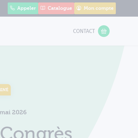
Appeler
Catalogue
Mon compte
CONTACT
 Form
VOTRE PANIER
MINÉ
9 mai 2026
 Congrès