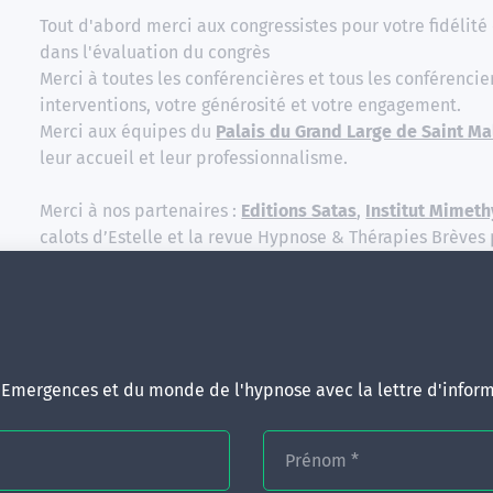
Tout d'abord merci aux congressistes pour votre fidélit
dans l'évaluation du congrès
Merci à toutes les conférencières et tous les conférencie
interventions, votre générosité et votre engagement.
Merci aux équipes du
Palais du Grand Large de Saint Ma
leur accueil et leur professionnalisme.
Merci à nos partenaires :
Editions Satas
,
Institut Mimeth
calots d’Estelle et la revue Hypnose & Thérapies Brèves 
soutien tout au long de cette aventure.
Merci également aux indispensables bénévoles, dont l’én
précieuses à chaque instant.
Et un immense bravo à toute l’équipe Emergences pour 
ces trois magnifiques journées ​!
d'Emergences et du monde de l'hypnose avec la lettre d'inform
Une mention toute spéciale à nos intervenant·e·s en plé
passion une vision du soin profondément humaine :
Dr O
Prénom
*
Anne Gréau-Chauchet
,
Dr Nicolas Fusco
,
Dr Anne Schill 