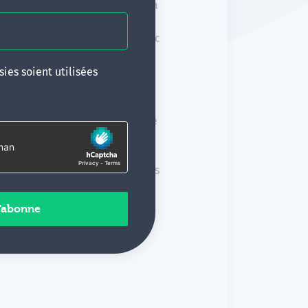
ov
,
Dr Céline Melin
et bien sûr, la
elle Bardet, Dr Arnaud Bouzinac
ies soient utilisées
e Derieux
,
Dr Nicolas Fusco
,
et
Frédéric Masson
accompagné
e" nous emmènera à nouveau près
ed !
ngrès Hypnose & Douleur, Saint-