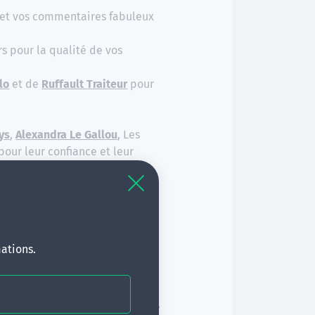
é et vos commentaires fabuleux
rs pour la qualité de vos
lo
et de
Ruffault Traiteur
pour
ys
,
Alexandra Le Gallou
, Les
pour leur confiance et leur
ergie et l’implication ont été
l’organisation remarquable de
ations.
nière, qui ont partagé avec
livier Prian
,
Pr Xavier Geets
,
Dr
Liefhoogue
,
Dr Laurence Derieux
,