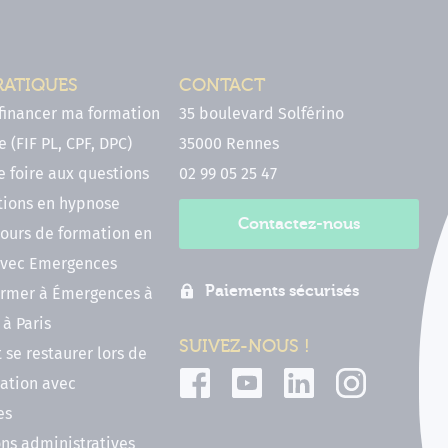
RATIQUES
CONTACT
inancer ma formation
35 boulevard Solférino
 (FIF PL, CPF, DPC)
35000 Rennes
e foire aux questions
02 99 05 25 47
tions en hypnose
Contactez-nous
ours de formation en
vec Emergences
Paiements sécurisés
former à Émergences à
à Paris
SUIVEZ-NOUS !
t se restaurer lors de
ation avec
es
ns administratives