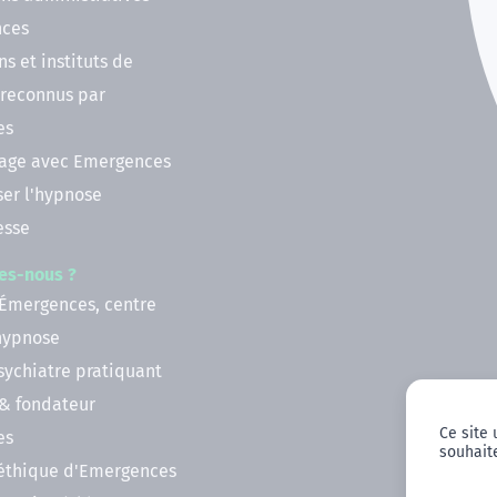
nces
ns et instituts de
 reconnus par
es
nage avec Emergences
ser l'hypnose
esse
es-nous ?
 Émergences, centre
'hypnose
psychiatre pratiquant
 & fondateur
Ce site 
es
souhaite
 éthique d'Emergences