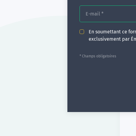
E-mail
*
En soumettant ce form
exclusivement par É
* Champs obligatoires